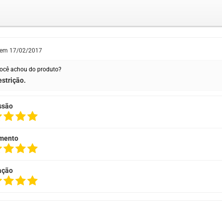
 em
17/02/2017
ocê achou do produto?
strição.
ssão
mento
ação