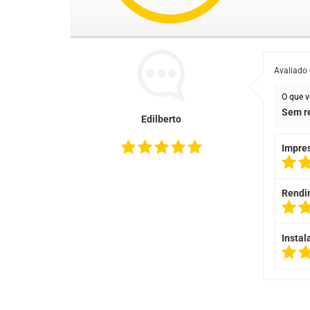
Avaliado
O que v
Sem re
Edilberto
Impre
Rendi
Instal