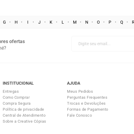
G
H
I
J
K
L
M
N
O
P
Q
res ofertas
né?
INSTITUCIONAL
AJUDA
Entregas
Meus Pedidos
Como Comprar
Perguntas Frequentes
Compra Segura
Trocas e Devoluções
Política de privacidade
Formas de Pagamento
Central de Atendimento
Fale Conosco
Sobre a Creative Cópias