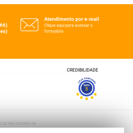
Atendimento por e-mail
(66)
Clique aqui para acessar o
es)
formulário
CREDIBILIDADE
5
PJ: 03.769.753/0001-54