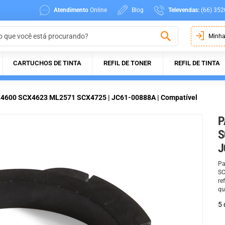
Atendimento
Online
Blog
Televendas:
(66) 352
Minha
CARTUCHOS DE TINTA
REFIL DE TONER
REFIL DE TINTA
X4600 SCX4623 ML2571 SCX4725 | JC61-00888A | Compatível
P
S
J
Pa
SC
re
qu
5 