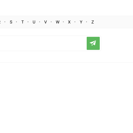
R
S
T
U
V
W
X
Y
Z