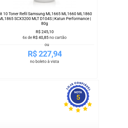
it 10 Toner Refil Samsung ML1665 ML1660 ML1860
ML1865 SCX3200 MLT D104S | Katun Performance |
80g
R$
245,10
6x de
R$
40,85
no cartão
ou
R$
227,94
no boleto à vista
5