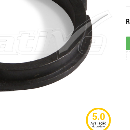
R
5.0
Avaliação
do produto