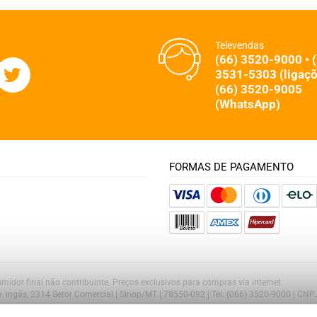
Televendas
(66) 3520-9000 • 
3531-5303 (ligaçõ
(66) 3520-9005
(WhatsApp)
FORMAS DE PAGAMENTO
midor final não contribuinte. Preços exclusivos para compras via internet.
Av. ingás, 2314 Setor Comercial | Sinop/MT | 78550-092 | Tel: (066) 3520-9000 | CN