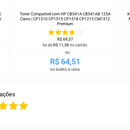
|
Toner Compatível com HP CB541A CB541AB 125A
K
e
Ciano | CP1510 CP1515 CP1518 CP1215 CM1312
Premium
R$
69,37
6x de
R$
11,56
no cartão
ou
R$
64,51
no boleto à vista
iações