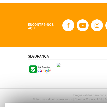
ENCONTRE-NOS
AQUI
SEGURANÇA
Preços válidos para consu
© Todos os direitos reservados | Creative Cópias LTDA | 