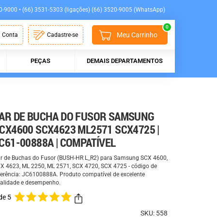
0-9000 • (66) 3531-5303 (ligações) (66) 3520-9005 (WhatsApp)
0
Meu Carrinho
 Conta
Cadastre-se
PEÇAS
DEMAIS DEPARTAMENTOS
AR DE BUCHA DO FUSOR SAMSUNG
CX4600 SCX4623 ML2571 SCX4725 |
C61-00888A | COMPATÍVEL
r de Buchas do Fusor (BUSH-HR L_R2) para Samsung SCX 4600,
X 4623, ML 2250, ML 2571, SCX 4720, SCX 4725 - código de
ferência: JC6100888A. Produto compatível de excelente
alidade e desempenho.
de 5
SKU: 558