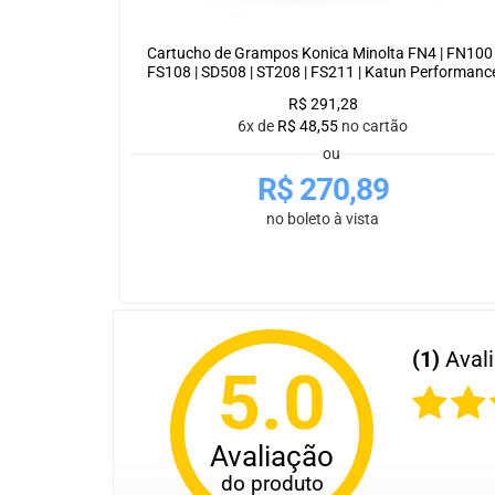
Cartucho de Grampos Konica Minolta FN4 | FN100 
FS108 | SD508 | ST208 | FS211 | Katun Performanc
R$
291,28
6x de
R$
48,55
no cartão
ou
R$
270,89
no boleto à vista
(1)
Aval
5.0
Avaliação
do produto