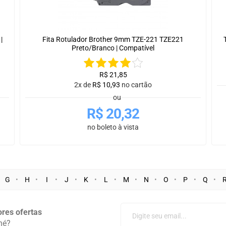
|
Fita Rotulador Brother 9mm TZE-221 TZE221
Preto/Branco | Compatível
R$
21,85
2x de
R$
10,93
no cartão
ou
R$
20,32
no boleto à vista
G
H
I
J
K
L
M
N
O
P
Q
res ofertas
né?