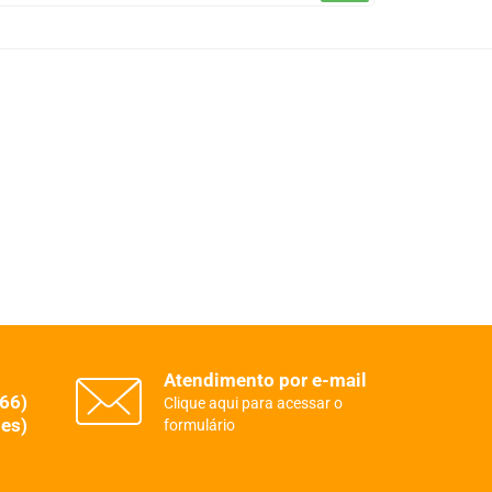
Atendimento por e-mail
(66)
Clique aqui para acessar o
es)
formulário