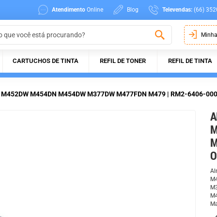
Atendimento
Online
Blog
Televendas:
(66) 352
Minha
CARTUCHOS DE TINTA
REFIL DE TONER
REFIL DE TINTA
N M452DW M454DN M454DW M377DW M477FDN M479 | RM2-6406-000 |
A
M
M
O
Al
M4
M3
M4
Ma