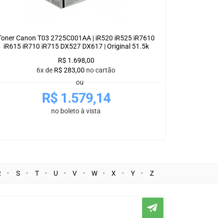
Toner Canon T03 2725C001AA | iR520 iR525 iR7610
iR615 iR710 iR715 DX527 DX617 | Original 51.5k
R$
1.698,00
6x de
R$
283,00
no cartão
ou
R$
1.579,14
no boleto à vista
R
S
T
U
V
W
X
Y
Z