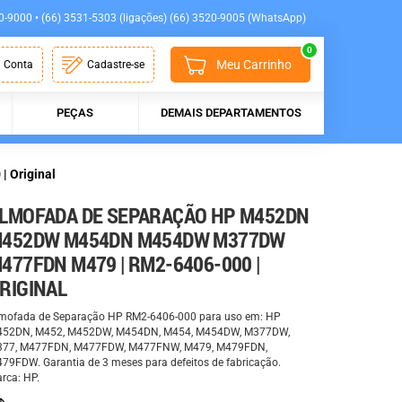
0-9000 • (66) 3531-5303 (ligações) (66) 3520-9005 (WhatsApp)
0
Meu Carrinho
 Conta
Cadastre-se
PEÇAS
DEMAIS DEPARTAMENTOS
 Original
LMOFADA DE SEPARAÇÃO HP M452DN
452DW M454DN M454DW M377DW
477FDN M479 | RM2-6406-000 |
RIGINAL
mofada de Separação HP RM2-6406-000 para uso em: HP
52DN, M452, M452DW, M454DN, M454, M454DW, M377DW,
77, M477FDN, M477FDW, M477FNW, M479, M479FDN,
79FDW. Garantia de 3 meses para defeitos de fabricação.
rca: HP.