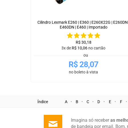
Cilindro Lexmark E260 | E360 | E260X22G | E260DN 
E460DN | E460 | Importado
R$
30,18
3x de
R$
10,06
no cartão
ou
R$
28,07
no boleto à vista
Índice
A
B
C
D
E
F
Imagina só receber
as melho
de bandeja por email. Bom, 