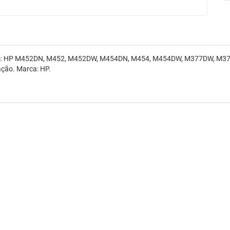
 em: HP M452DN, M452, M452DW, M454DN, M454, M454DW, M377DW, M
ação. Marca: HP.